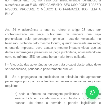
do medicamento ou, no caso dos medicamentos genéricos, a
substância ativa) É UM MEDICAMENTO. SEU USO PODE TRAZER
RISCOS. PROCURE O MÉDICO E O FARMACÊUTICO. LEIA A
BULA”.
Art. 24 A advertência a que se refere o artigo 23 deve ser
contextualizada na peça publicitária, de maneira que seja
pronunciada pelo personagem principal, quando veiculada na
televisão; proferida pelo mesmo locutor, quando veiculada em rádio;
e, quando impressa, deve causar o mesmo impacto visual que as
demais informações presentes na peça publicitária, apresentando-se
com, no mínimo, 35% do tamanho da maior fonte utilizada.
I – A locução das advertências de que trata o caput deste artigo deve
ser cadenciada, pausada e perfeitamente audível.
II – Se a propaganda ou publicidade de televisão não apresentar
personagem principal, as advertências devem observar os seguintes
requisitos:
a) após o término da mensagem publicitária, a advertência
será exibida em cartela única, com fundo azul, em letras
brancas, de forma a permitir a perfeita legibilidade e