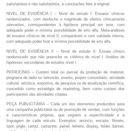
satisfatórios e não satisfatórios, e conclusões fiéis à original.
NIVEL DE EVIDÊNCIA I – Nível de estudo I: Ensaios clínicos
randomizados, com desfecho e magnitude de efeitos clinicamente
relevantes, correspondentes à hipótese principal em tese, com
adequado poder e mínima possibilidade de erro alfa. Meta-análises
de ensaios clínicos de nível II, comparáveis e com validade interna,
com adequado poder final e mínima possibilidade de erro alfa.
NIVEL DE EVIDÊNCIA II – Nível de estudo II: Ensaio clínico
randomizado que não preenche os critérios do nível I. Análise de
hipóteses secundárias de estudos nível I.
PATROCÍNIO – Custeio total ou parcial da produção de material,
programa de rádio ou televisão, evento, projeto comunitário, atividade
cultural, artística, esportiva, de pesquisa ou de atualização científica,
concedido como estratégia de marketing, bem como custeio dos
participantes das atividades citadas.
PEÇA PUBLICITÁRIA – Cada um dos elementos produzidos para
uma campanha publicitária ou de promoção de vendas, com funções
e características próprias, que seguem a especificidade e a
linguagem de cada veículo. Exemplos: anúncio, encarte, filmete,
spot, jingle, cartaz, cartazete, painel, letreiro, display, folder, banner,