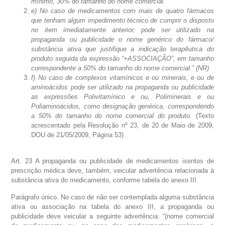
mínimo, 30% do tamanho do nome comercial.
e) No caso de medicamentos com mais de quatro fármacos
que tenham algum impedimento técnico de cumprir o disposto
no item imediatamente anterior, pode ser utilizado na
propaganda ou publicidade o nome genérico do fármaco/
substância ativa que justifique a indicação terapêutica do
produto seguida da expressão “+ASSOCIAÇÃO”, em tamanho
correspondente a 50% do tamanho do nome comercial.” (NR)
f) No caso de complexos vitamínicos e ou minerais, e ou de
aminoácidos pode ser utilizado na propaganda ou publicidade
as expressões Polivitamínico e ou, Poliminerais e ou
Poliaminoácidos, como designação genérica, correspondendo
a 50% do tamanho do nome comercial do produto.
(Texto
acrescentado pela Resolução nº 23, de 20 de Maio de 2009,
DOU de 21/05/2009, Página 53)
Art. 23 A propaganda ou publicidade de medicamentos isentos de
prescrição médica deve, também, veicular advertência relacionada à
substância ativa do medicamento, conforme tabela do anexo III.
Parágrafo único. No caso de não ser contemplada alguma substância
ativa ou associação na tabela do anexo III, a propaganda ou
publicidade deve veicular a seguinte advertência: “(nome comercial