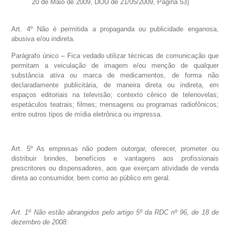
20 de Maio de 2009, DOU de 21/05/2009, Página 53)
Art. 4º Não é permitida a propaganda ou publicidade enganosa,
abusiva e/ou indireta.
Parágrafo único – Fica vedado utilizar técnicas de comunicação que
permitam a veiculação de imagem e/ou menção de qualquer
substância ativa ou marca de medicamentos, de forma não
declaradamente publicitária, de maneira direta ou indireta, em
espaços editoriais na televisão; contexto cênico de telenovelas;
espetáculos teatrais; filmes; mensagens ou programas radiofônicos;
entre outros tipos de mídia eletrônica ou impressa.
Art. 5º As empresas não podem outorgar, oferecer, prometer ou
distribuir brindes, benefícios e vantagens aos profissionais
prescritores ou dispensadores, aos que exerçam atividade de venda
direta ao consumidor, bem como ao público em geral.
Art. 1º Não estão abrangidos pelo artigo 5º da RDC nº 96, de 18 de
dezembro de 2008: