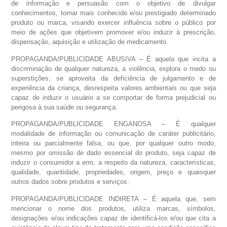
de informação e persuasão com o objetivo de divulgar
conhecimentos, tornar mais conhecido e/ou prestigiado determinado
produto ou marca, visando exercer influência sobre o público por
meio de ações que objetivem promover e/ou induzir à prescrição,
dispensação, aquisição e utilização de medicamento.
PROPAGANDA/PUBLICIDADE ABUSIVA – É aquela que incita a
discriminação de qualquer natureza, a violência, explora o medo ou
superstições, se aproveita da deficiência de julgamento e de
experiência da criança, desrespeita valores ambientais ou que seja
capaz de induzir o usuário a se comportar de forma prejudicial ou
perigosa à sua saúde ou segurança.
PROPAGANDA/PUBLICIDADE ENGANOSA – É qualquer
modalidade de informação ou comunicação de caráter publicitário,
inteira ou parcialmente falsa, ou que, por qualquer outro modo,
mesmo por omissão de dado essencial do produto, seja capaz de
induzir o consumidor a erro, a respeito da natureza, características,
qualidade, quantidade, propriedades, origem, preço e quaisquer
outros dados sobre produtos e serviços.
PROPAGANDA/PUBLICIDADE INDIRETA – É aquela que, sem
mencionar o nome dos produtos, utiliza marcas, símbolos,
designações e/ou indicações capaz de identificá-los e/ou que cita a