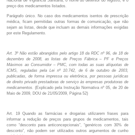
Nacional de Vigilância Sanitária; o nome do detentor do registro; e o
preço dos medicamentos listados.
Parágrafo único. No caso dos medicamentos isentos de prescrição
médica, ficam permitidas outras formas de comunicação, que não
sejam as listas, desde que incluam as demais informações exigidas
por este Regulamento.
Art. 3º Não estão abrangidos pelo artigo 18 da RDC nº 96, de 18 de
dezembro de 2008, as listas de Preços Fábrica – PF e Preços
Máximos ao Consumidor – PMC, com todas as suas alíquotas de
ICMS, reguladas pela Lei nº 10.742, de 6 de outubro de 2003,
publicadas, de forma impressa ou eletrônica, por pessoas jurídicas
de direito privado prestadoras de serviço às empresas produtoras de
medicamentos.
(Explicado pela Instrução Normativa nº 05, de 20 de
Maio de 2009, DOU de 21/05/2009, Página 52)
Art. 19 Quando as farmácias e drogarias utilizarem frases para
informar a redução de preços para grupos de medicamentos, tais
como “desconto para anticoncepcionais”, “genéricos com 30% de
desconto”, não podem ser utilizados outros argumentos de cunho