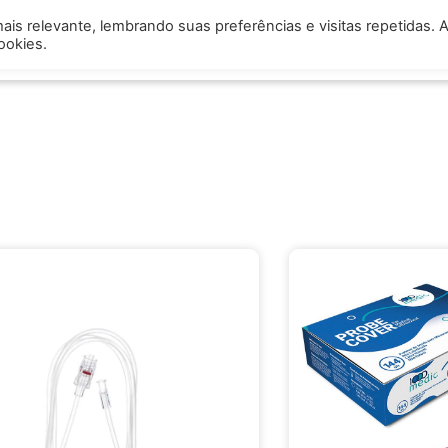
is relevante, lembrando suas preferências e visitas repetidas. 
s
Assistência Técnica
Trabalhe Conosco
Produt
ookies.