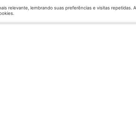
is relevante, lembrando suas preferências e visitas repetidas. 
s
Assistência Técnica
Trabalhe Conosco
Produt
ookies.