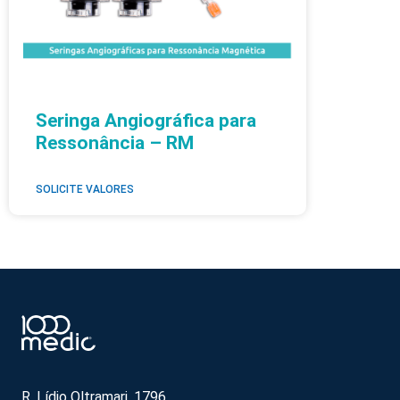
Seringa Angiográfica para
Ressonância – RM
SOLICITE VALORES
R. Lídio Oltramari, 1796